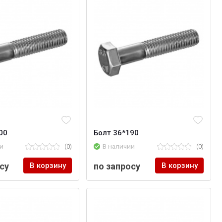
00
Болт 36*190
и
(0)
В наличии
(0)
су
В корзину
по запросу
В корзину