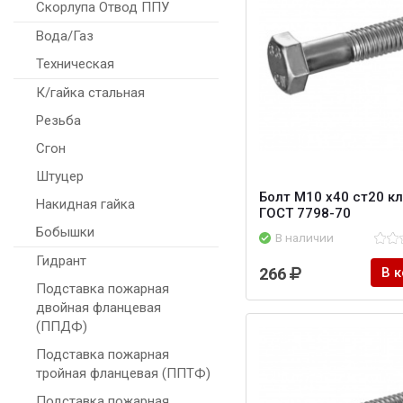
Скорлупа Отвод ППУ
Вода/Газ
Техническая
К/гайка стальная
Резьба
Сгон
Штуцер
Болт M10 х40 ст20 кл.
Накидная гайка
ГОСТ 7798-70
Бобышки
В наличии
Гидрант
266
В 
Подставка пожарная
двойная фланцевая
(ППДФ)
Подставка пожарная
тройная фланцевая (ППТФ)
Подставка пожарная