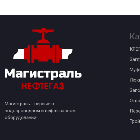
Ка
КРЕ
Загл
Муф
Люк
Запо
Отв
Магистраль - первые в
водопроводном и нефтегазовом
Пер
оборудовании!
Трой