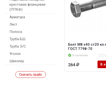
крестовая фланцевая
(ППКФ)
Арматура
Лист
Полоса
Труба БШ
Болт M8 х40 ст20 кл.п
Труба Э/С
ГОСТ 7798-70
Уголок
В наличии
Швеллер
264
В 
Скачать прайс