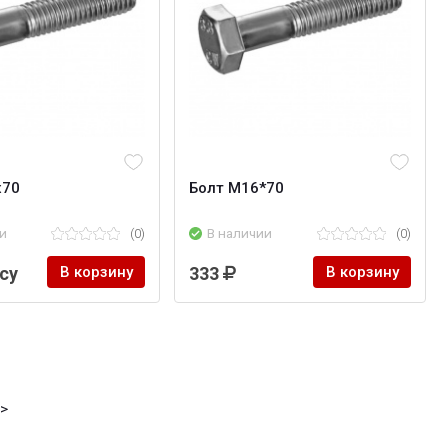
х70
Болт М16*70
и
(0)
В наличии
(0)
су
В корзину
333
В корзину
->