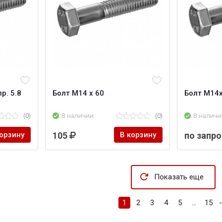
р. 5.8
Болт М14 х 60
Болт М14
(0)
В наличии
(0)
В наличи
корзину
105
В корзину
по запро
Показать еще
1
2
3
4
5
...
15