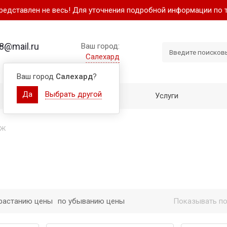
представлен не весь! Для уточнения подробной информации по 
8@mail.ru
Ваш город:
Салехард
Ваш город
Салехард
?
Да
Выбрать другой
Как купить
Услуги
ЕЖ
растанию цены
по убыванию цены
Показывать по