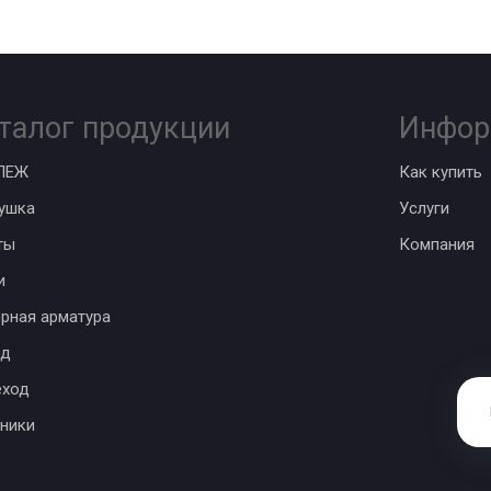
талог продукции
Инфор
ПЕЖ
Как купить
ушка
Услуги
ты
Компания
и
рная арматура
од
еход
ники