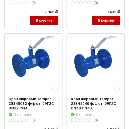
(0)
(0)
2 806
3 415
В корзину
В корзину
Кран шаровый Temper
Кран шаровый Temper
28345032 ф/ф ст. 09Г2С
28345040 ф/ф ст. 09Г2С
DN32 PN40
DN40 PN40
В наличии
В наличии
(0)
(0)